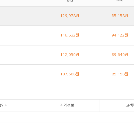
129,978원
85,158원
116,532원
94,122원
112,050원
89,640원
107,568원
85,158원
용안내
지역정보
고객