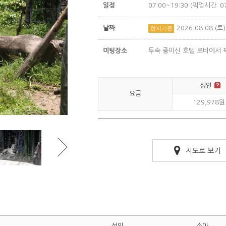
일정
07:00~19:30 (픽업시간: 07
날짜
2026.08.08 (
현지기준
미팅장소
투숙 중이신 호텔 로비에서 
성인
요금
129,978원
지도로 보기
성인
소아