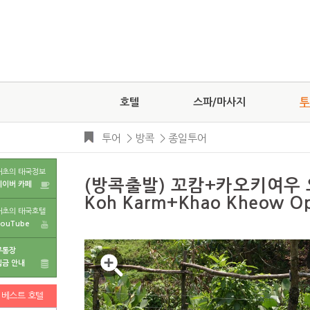
호텔
스파/마사지
투
투어
>
방콕
>
종일투어
태초의 태국정보
(방콕출발) 꼬캄+카오키여우 오
네이버 카페
Koh Karm+Khao Kheow Ope
태초의 태국호텔
YouTube
무통장
입금 안내
베스트 호텔