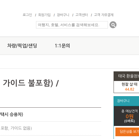
로그인
회원가입
장바구니
고객센터
고객 자유결제
차량/픽업/샌딩
1:1문의
태국 환율정
 가이드 불포함) /
현찰 살 때
44.82
장바구니
총 예상견적
/택시 승용차)
0원
(0바트)
 포함, 가이드 없음)
담은상품 보