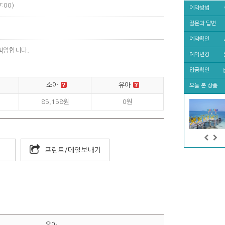
:00)
예약방법
질문과 답변
토)
예약확인
픽업합니다.
예약변경
입금확인
소아
유아
오늘 본 상품
85,158원
0원
프린트/메일보내기
유아