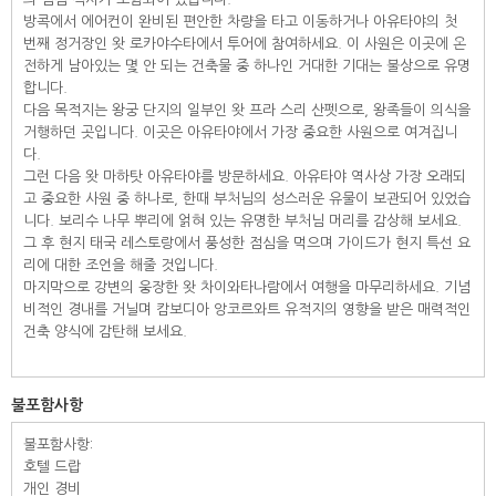
방콕에서 에어컨이 완비된 편안한 차량을 타고 이동하거나 아유타야의 첫
번째 정거장인 왓 로카야수타에서 투어에 참여하세요. 이 사원은 이곳에 온
전하게 남아있는 몇 안 되는 건축물 중 하나인 거대한 기대는 불상으로 유명
합니다.
다음 목적지는 왕궁 단지의 일부인 왓 프라 스리 산펫으로, 왕족들이 의식을
거행하던 곳입니다. 이곳은 아유타야에서 가장 중요한 사원으로 여겨집니
다.
그런 다음 왓 마하탓 아유타야를 방문하세요. 아유타야 역사상 가장 오래되
고 중요한 사원 중 하나로, 한때 부처님의 성스러운 유물이 보관되어 있었습
니다. 보리수 나무 뿌리에 얽혀 있는 유명한 부처님 머리를 감상해 보세요.
그 후 현지 태국 레스토랑에서 풍성한 점심을 먹으며 가이드가 현지 특선 요
리에 대한 조언을 해줄 것입니다.
마지막으로 강변의 웅장한 왓 차이와타나람에서 여행을 마무리하세요. 기념
비적인 경내를 거닐며 캄보디아 앙코르와트 유적지의 영향을 받은 매력적인
건축 양식에 감탄해 보세요.
불포함사항
불포함사항:
호텔 드랍
개인 경비