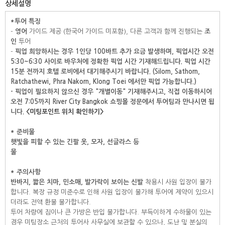
상세설명
*투어 특징
-
영어
가이드 제공 (한국어 가이드 미포함), 다른 고객과 함께 진행되는
조
인
투어
-
픽업 희망하시는 경우 1인당 100바트 추가 요금 발생하며, 픽업시간 오전
5:30~6:30 사이로 바우처에 정확한 픽업 시간 기재해드립니다. 픽업 시간
15분 전까지 호텔 로비에서 대기해주시기 바랍니다. (Silom, Sathorn,
Ratchathewi, Phra Nakorn, Klong Toei 에서만 픽업 가능합니다.)
- 픽업이 필요하지 않으신 경우 "개별이동" 기재해주시고, 직접 이동하시어
오전 7:05까지 River City Bangkok 쇼핑몰 정문에서 투어팀과 만나시면 됩
니다.
<미팅포인트 위치 확인하기>
* 준비물
햇빛을 피할 수 있는 긴팔 옷, 모자, 선글라스 등
물
* 주의사항
반바지, 짧은 치마, 민소매, 발가락이 보이는 신발
착용시 사원 입장이 불가
합니다. 복장 규정 미준수로 인해 사원 입장이 불가해 투어에 제약이 있으시
더라도 전액 환불 불가합니다.
투어 차량에 짐이나 큰 가방은 반입 불가합니다. 부득이하게 수하물이 있는
경우 미팅장소 근처의 투어사 사무실에 보관할 수 있으나, 도난 및 분실의