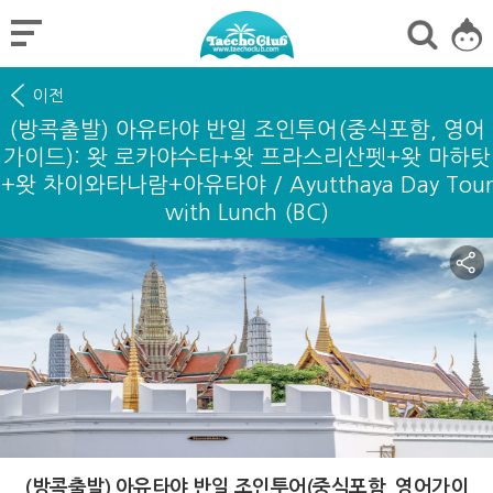
이전
(방콕출발) 아유타야 반일 조인투어(중식포함, 영어
가이드): 왓 로카야수타+왓 프라스리산펫+왓 마하탓
+왓 차이와타나람+아유타야 / Ayutthaya Day Tour
with Lunch (BC)
(방콕출발) 아유타야 반일 조인투어(중식포함, 영어가이