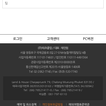
팁
로그인
고객센터
PC버전
(주)태초클럽 / 대표 : 채인원
서울 영등포구 국제금융로 8길 27-8 NH농협캐피탈빌딩 4층
사업자등록번호:117-81-74681 / 법인번호:110111-4491364
관광사업자등록번호 제2010-000003호
통신판매업신고번호 제2015-서울영등포-1486호
Tel :02-2062-7740 / Fax :0505-320-7740
Land & House Chaiyapruerk 79, Chalong Mueung Phuket 83130 /
태국사업자번호 0835553010163 / 여행업허가증번호(TAT) 34/00942
Tel : (66) 76521417~8 / Fax : (66) 76521419 /
비상폰 : 081-797-6110
예약 및 취소정책
개인정보취급방침
해외여행표준약관