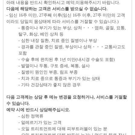
아래 내용을 반드시 확인하시고 예약
,
이용해주시기 바랍니다
.
다음에 해당하는 고객은 서비스를 받으실 수 없습니다
.
-
임신
16
주 미만
, 27
주째 이후
(
임신
16
주 이후
, 27
주 미만의 고객
이라도 당일의 몸상태에 따라 서비스를 거절할 수 있습니다
.)
-
통증이나 부기가 있는 부상
,
상처
・・・
염좌
,
골절
,
요통
,
탈구
,
화상
,
베인 상처 등
-
심한 내장 질환
,
치료 중인 질병이나 부상
-
경과를 관찰 중인 질병
,
부상이나 상처
・・・
교통사고도
포함
-
수술 후에 완치된 후
1
년 미만
(
내시경 수술도 포함
)
-
발열이나 두통
,
구토 증세
,
복통
,
설사
-
질병이 원인인 부종
,
림프 부종
-
치과 치료 중으로 통증과 부기가 있는 상태
-
기타 건강상태가 좋지 않은 경우
다음 고객께는 상담 후 메뉴 변경을 요청하거나
,
서비스를 거절할
수 있습니다
.
예약 시에 반드시 상담해주십시오
.
-
심한 정맥류
-
알레르기가 있는 고객
-
오일 트리트먼트에 대해 피부트러블이 있는 분