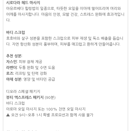
시로다라 헤드 마사지
아유르베다 힐링법의 일종으로, 따뜻한 오일을 이마에 떨어뜨리며 머리와
어깨를 마사지합니다. 마음의 안정, 모발 건강, 스트레스 완화에 효과적입니
다.
바디 스크럽
호호바와 살구 성분을 포함한 스크럽으로 피부 재생 및 독소 배출을 돕습니
다. 자연 항산화 성분이 풍부하며, 피부를 매끄럽고 환하게 만들어줍니다.
추천 성분:
자스민:
피부 광채 제공
라벤더:
두통 완화 및 수면 도움
로즈:
리프팅 및 탄력 강화
야채 성분:
영양 및 비타민 공급
디오라 스페셜 패키지
뷰티 엑스프레스 패키지
(90분)
바디 스크럽
아로마 오일 마사지 또는 100% 천연 오일 마사지
⚠️ 오전 9시~오후 1시 특별 프로모션과 함께 사용 불가