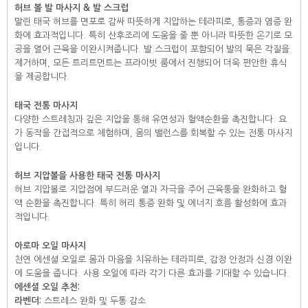
허브 볼 발 마사지 & 발 스크럽
말린 태국 허브를 면포로 감싸 따뜻하게 지압하는 테라피로, 통증과 염증 완
화에 효과적입니다. 특히 산후조리에 도움을 줄 뿐 아니라 따뜻한 온기로 모
공을 열어 근육을 이완시켜줍니다. 발 스크럽이 포함되어 발의 묵은 각질을
제거하며, 모든 트리트먼트는 프라이빗 룸에서 진행되어 더욱 편안한 휴식
을 제공합니다.
태국 전통 마사지
다양한 스트레칭과 깊은 지압을 통해 유연성과 혈액순환을 촉진합니다. 요
가 동작을 간접적으로 체험하며, 몸의 밸런스를 회복할 수 있는 전통 마사지
입니다.
허브 지압볼을 사용한 태국 전통 마사지
허브 지압볼로 지압점에 부드러운 열과 자극을 주어 근육통을 완화하고 혈
액 순환을 촉진합니다. 특히 허리 통증 완화 및 에너지 흐름 활성화에 효과
적입니다.
아로마 오일 마사지
천연 에센셜 오일로 몸과 마음을 치유하는 테라피로, 감정 안정과 신경 이완
에 도움을 줍니다. 사용 오일에 따라 각기 다른 효과를 기대할 수 있습니다.
에센셜 오일 추천:
라벤더:
스트레스 완화 및 두통 감소