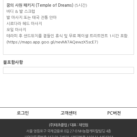
꿈의 사원 패키지 (Temple of Dreams)
(5시간)
바디 & 발 스크럽
발 마사지 또는 태국 전통 안마
시로다라 헤드 마사지
오일 마사지
테라피 후 샌드위치를 곁들인 휴식 및 무료 페이셜 트리트먼트 1시간 포함.
(
https://maps.app.goo.gl/nevMi7AQewzX5scE7
)
불포함사항
로그인
고객센터
PC버전
(주)태초클럽 / 대표 : 채인원
서울 영등포구 국제금융로 8길 27-8 NH농협캐피탈빌딩 4층