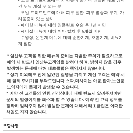
-
오일 트리트먼트에 대해 반듯이 눕거나 엎드린 채로 장시
간 누워 계실 수 없는 분
-
오일 트리트먼트에 대해 피부 질환
,
피부 염증과 부기
,
가
려움증이 있는 상태
-
페이셜 메뉴에 대해 임플란트 수술 후
1
년 미만
-
페이셜 메뉴에 대해 치아 발치 후
6
개월 미만
-
수영장
,
온천계 메뉴에 대해 순환기계
,
호흡기계
,
비뇨기
계 질환
*
임산부 고객을 위한 메뉴의 준비는 각별한 주의가 필요하므로
,
예약 시 반드시 임산부고객임을 밝혀야 하며
,
밝히지 않을 경우
발생하는 문제에 대해 태초클럽은 책임지지 않습니다
.
*
상기 이외에도 전에 앓았던 질병을 가지고 계신 고객은 예약 시
에 알려 주시기를 부탁드립니다
.
스파
,
마사지는 아동
,
환자
,
노인등
노약자에게 문제가 발생할 수 있습니다
.
*
예약 전 고객들의 연령
,
건강상태에 대해 반드시 알려주셔야만
문제의 발생여지를 최소화 할 수 있습니다
.
예약 전 고객 정보를
정확히 알려주지 않아 발생한 문제에 대해서 태초클럽은 어떠한
책임도 지지 않습니다
.
포함사항