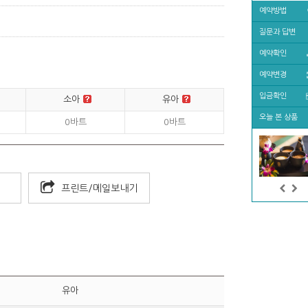
예약방법
토)
질문과 답변
예약확인
예약변경
입금확인
소아
유아
오늘 본 상품
0바트
0바트
프린트/메일보내기
유아