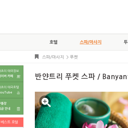
호텔
스파/마사지
투
스파/마사지
>
푸켓
태초의 태국정보
반얀트리 푸켓 스파 / Banyantr
네이버 카페
태초의 태국호텔
YouTube
무통장
입금 안내
베스트 호텔