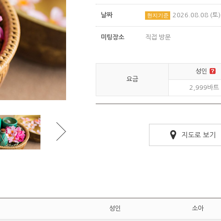
날짜
2026.08.08 (
현지기준
미팅장소
직접 방문
성인
요금
2,999바트
지도로 보기
성인
소아