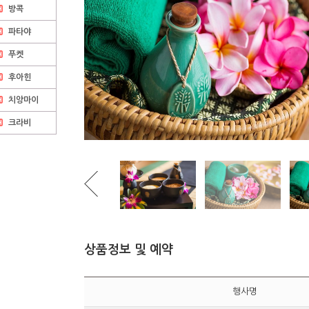
방콕
파타야
푸켓
후아힌
치앙마이
크라비
상품정보 및 예약
행사명