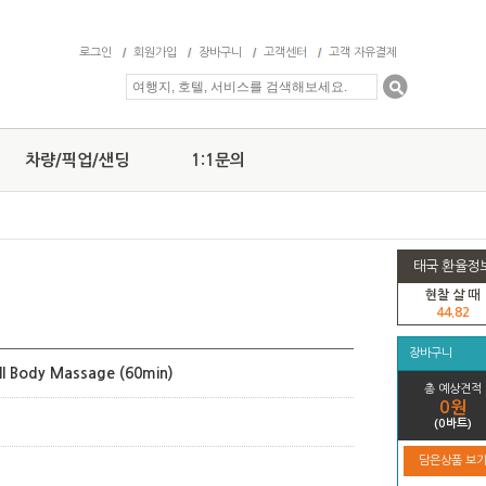
로그인
회원가입
장바구니
고객센터
고객 자유결제
차량/픽업/샌딩
1:1문의
태국 환율정
현찰 살 때
44.82
장바구니
ll Body Massage (60min)
총 예상견적
0원
(0바트)
담은상품 보