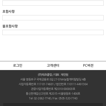
포함사항
불포함사항
로그인
고객센터
PC버전
(주)태초클럽 / 대표 : 채인원
서울 영등포구 국제금융로 8길 27-8 NH농협캐피탈빌딩 4층
사업자등록번호:117-81-74681 / 법인번호:110111-4491364
관광사업자등록번호 제2010-000003호
통신판매업신고번호 제2015-서울영등포-1486호
Tel :02-2062-7740 / Fax :0505-320-7740