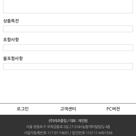
상품특전
포함사항
불포함사항
로그인
고객센터
PC버전
(주)태초클럽 / 대표 : 채인원
서울 영등포구 국제금융로 8길 27-8 NH농협캐피탈빌딩 4층
사업자등록번호:117-81-74681 / 법인번호:110111-4491364