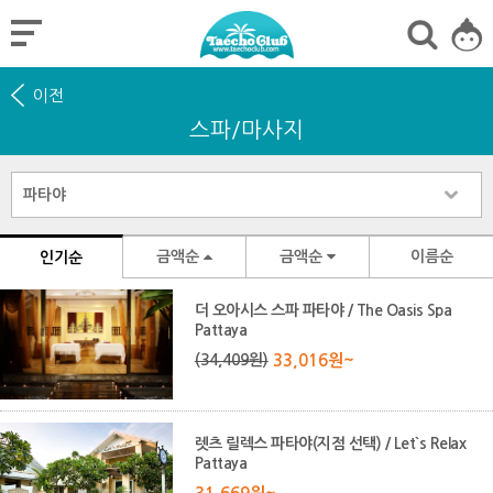
이전
스파/마사지
금액순
금액순
이름순
인기순
더 오아시스 스파 파타야 / The Oasis Spa
Pattaya
(34,409원)
33,016원~
렛츠 릴렉스 파타야(지점 선택) / Let`s Relax
Pattaya