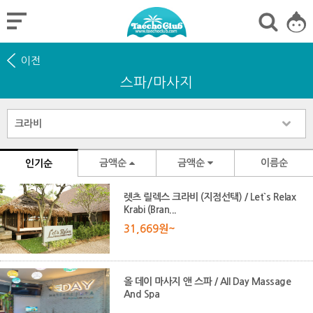
이전
스파/마사지
금액순
금액순
이름순
인기순
렛츠 릴렉스 크라비 (지점선택) / Let`s Relax
Krabi (Bran...
31,669원~
올 데이 마사지 앤 스파 / All Day Massage
And Spa