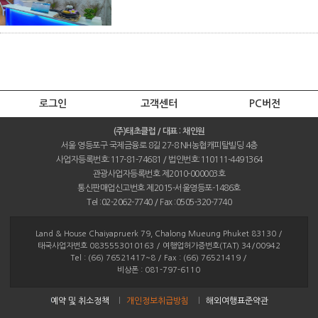
로그인
고객센터
PC버전
(주)태초클럽 / 대표 : 채인원
서울 영등포구 국제금융로 8길 27-8 NH농협캐피탈빌딩 4층
사업자등록번호:117-81-74681 / 법인번호:110111-4491364
관광사업자등록번호 제2010-000003호
통신판매업신고번호 제2015-서울영등포-1486호
Tel :02-2062-7740 / Fax :0505-320-7740
Land & House Chaiyapruerk 79, Chalong Mueung Phuket 83130 /
태국사업자번호 0835553010163 / 여행업허가증번호(TAT) 34/00942
Tel : (66) 76521417~8 / Fax : (66) 76521419 /
비상폰 : 081-797-6110
예약 및 취소정책
개인정보취급방침
해외여행표준약관