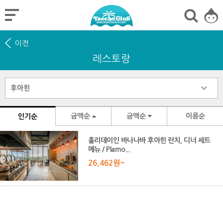
이전
레스토랑
금액순
금액순
이름순
인기순
홀리데이인 바나나바 후아힌 런치, 디너 세트
메뉴 / Plamo...
26,462원~