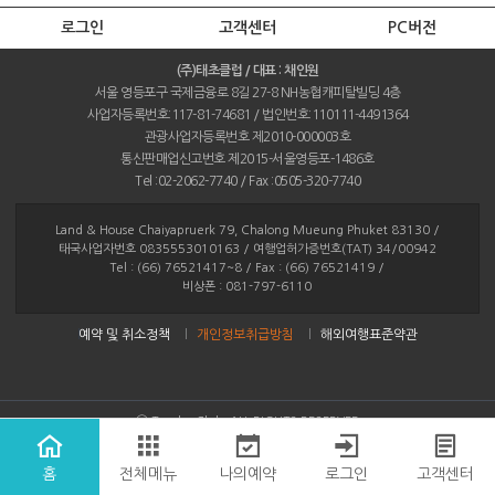
로그인
고객센터
PC버전
(주)태초클럽 / 대표 : 채인원
서울 영등포구 국제금융로 8길 27-8 NH농협캐피탈빌딩 4층
사업자등록번호:117-81-74681 / 법인번호:110111-4491364
관광사업자등록번호 제2010-000003호
통신판매업신고번호 제2015-서울영등포-1486호
Tel :02-2062-7740 / Fax :0505-320-7740
Land & House Chaiyapruerk 79, Chalong Mueung Phuket 83130 /
태국사업자번호 0835553010163 / 여행업허가증번호(TAT) 34/00942
Tel : (66) 76521417~8 / Fax : (66) 76521419 /
비상폰 : 081-797-6110
예약 및 취소정책
개인정보취급방침
해외여행표준약관
ⓒ Taecho Club. ALL RIGHTS RESERVED
홈
전체메뉴
나의예약
로그인
고객센터