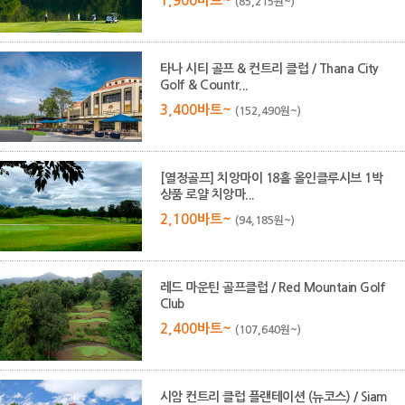
1,900바트~
(85,215원~)
타나 시티 골프 & 컨트리 클럽 / Thana City
Golf & Countr...
3,400바트~
(152,490원~)
[열정골프] 치앙마이 18홀 올인클루시브 1박
상품 로얄 치앙마...
2,100바트~
(94,185원~)
레드 마운틴 골프클럽 / Red Mountain Golf
Club
2,400바트~
(107,640원~)
시암 컨트리 클럽 플랜테이션 (뉴코스) / Siam