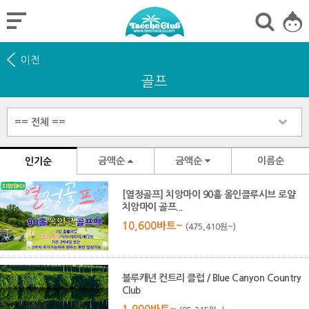
이전
골프
금액순
금액순
이름순
인기순
[열정골프] 치앙마이 90홀 올인클루시브 로얄
치앙마이 골프...
10,600바트~
(475,410원~)
블루캐년 컨트리 클럽 / Blue Canyon Country
Club