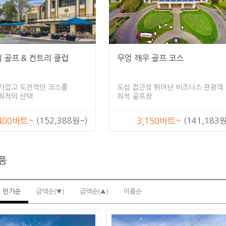
 골프 & 컨트리 클럽
무엉 깨우 골프 코스
가깝고 도전적인 코스를
도심 접근성 뛰어난 비즈니스·관광객
최적의 선택
최적 골프장
,400바트~
(152,388원~)
3,150바트~
(141,183원
상품
인기순
금액순(▼)
금액순(▲)
이름순