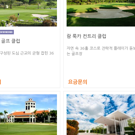
람 룩카 컨트리 클럽
 골프 클럽
자연 속 36홀 코스로 전략적 플레이가 돋
 구성된 도심 근교의 균형 잡힌 36
는 골프장
의
요금문의