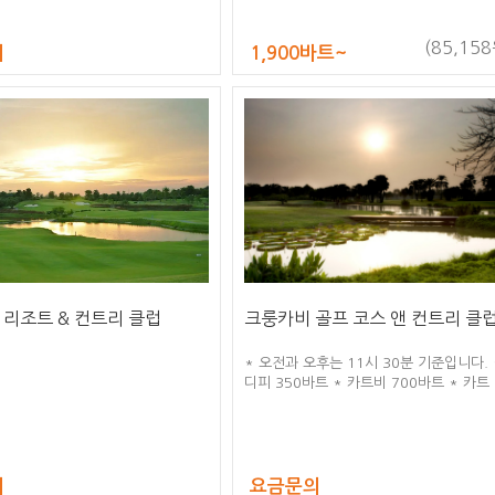
트 / 골프의자 200바트 * 주말에는 1~2
프예약은 받지 않습니다. * 비지터(멤버
서 플레이하는 멤버가 아닌 플레이어) 주
(85,158
의
1,900바트~
2500바트 / 주말 4000바트 * 주말 타임
06:00~08:00, 11:00~13:00 * 18홀 /
1인1카트
 리조트 & 컨트리 클럽
크룽카비 골프 코스 앤 컨트리 클
* 오전과 오후는 11시 30분 기준입니다. 
디피 350바트 * 카트비 700바트 * 카트
사용
의
요금문의