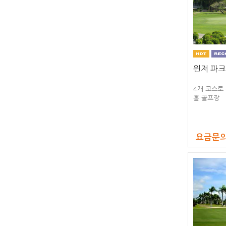
윈저 파크
4개 코스로
홀 골프장
요금문