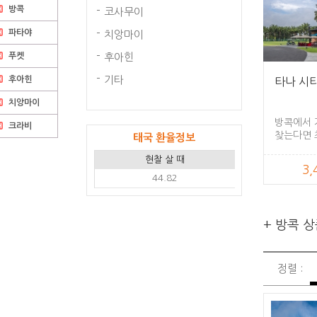
방콕
코사무이
파타야
치앙마이
푸켓
후아힌
기타
후아힌
타나 시티
치앙마이
방콕에서 
크라비
찾는다면 
태국 환율정보
현찰 살 때
3
44.82
+ 방콕 
정렬 :