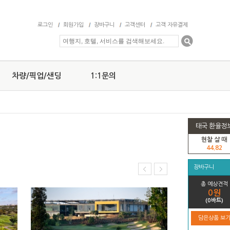
로그인
회원가입
장바구니
고객센터
고객 자유결제
차량/픽업/샌딩
1:1문의
태국 환율정
현찰 살 때
44.82
장바구니
총 예상견적
0원
(0바트)
담은상품 보