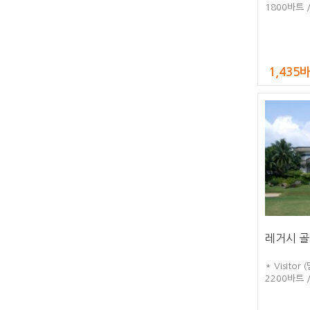
1800바트 
1,435
레거시 골
* Visito
2200바트 