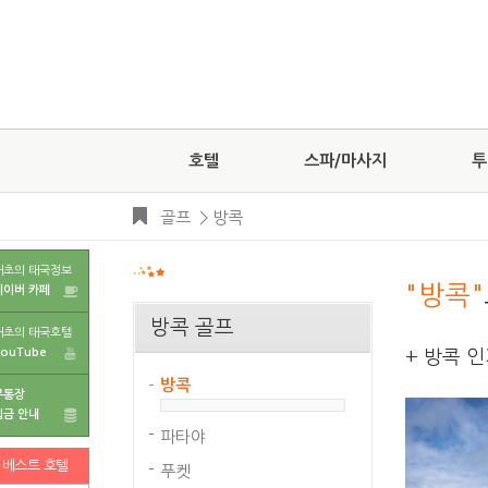
호텔
스파/마사지
투
골프
>
방콕
태초의 태국정보
"방콕"
네이버 카페
방콕 골프
태초의 태국호텔
YouTube
+ 방콕 
방콕
무통장
입금 안내
파타야
베스트 호텔
푸켓