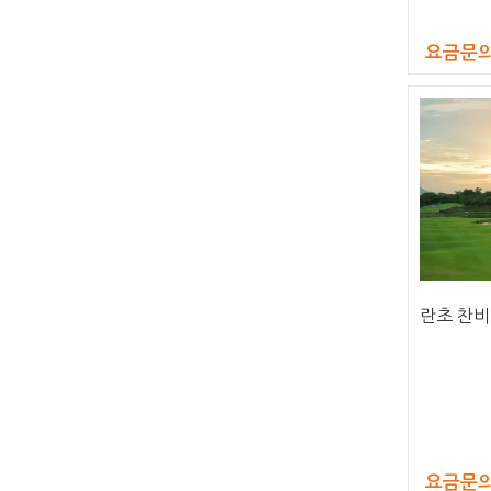
요금문
란초 찬비
요금문