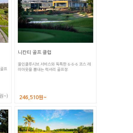
니칸티 골프 클럽
올인클루시브 서비스와 독특한 6-6-6 코스 레
 골프
이아웃을 뽐내는 럭셔리 골프장
원~)
246,510원~