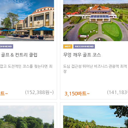
 골프 & 컨트리 클럽
무엉 깨우 골프 코스
깝고 도전적인 코스를 찾는다면 최
도심 접근성 뛰어난 비즈니스·관광객 최적
장
(152,388원~)
(141,183
바트~
3,150바트~