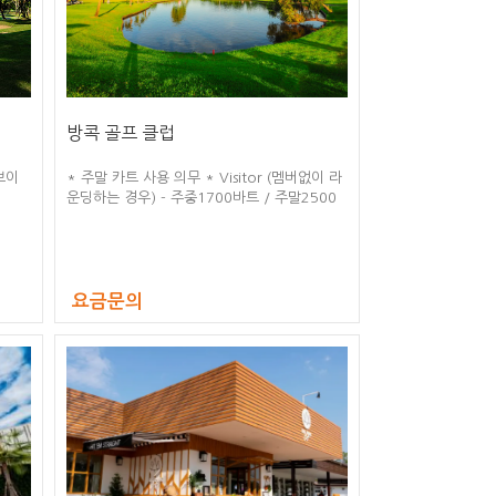
방콕 골프 클럽
보이
* 주말 카트 사용 의무 * Visitor (멤버없이 라
운딩하는 경우) - 주중1700바트 / 주말2500
바트 * 해당 골프장 부킹은 2주(14일)전에 가
능합니다. * 야간골프 그린피 1050바트 * 캐
디 팁 18홀 300바트 * 1인1카트 사용 * 추가
라운딩 9홀 그린피는 18홀 요금 지불하셔야 합
니다. * Golf Set 렌탈비 1200바트 * Golf
요금문의
Shoes 렌탈비 100바트 * Golf Umbrella 렌
탈비 100바트