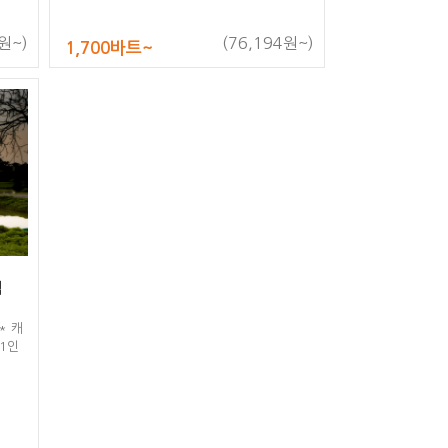
인 골
코스에
중
원~)
(76,194원~)
1,700바트~
 9홀
럽
* 캐
 1인