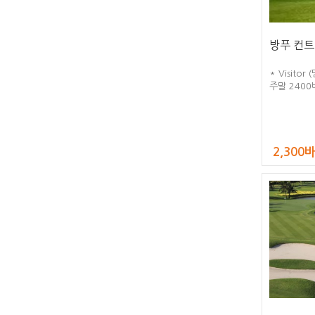
방푸 컨트
* Visito
주말 2400
화 200바트
금, 세금 포
2,300