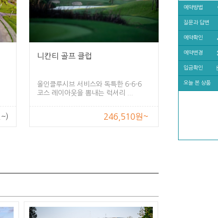
예약방법
질문과 답변
예약확인
예약변경
니칸티 골프 클럽
입금확인
오늘 본 상품
올인클루시브 서비스와 독특한 6-6-6
코스 레이아웃을 뽐내는 럭셔리 ...
~)
246,510원~