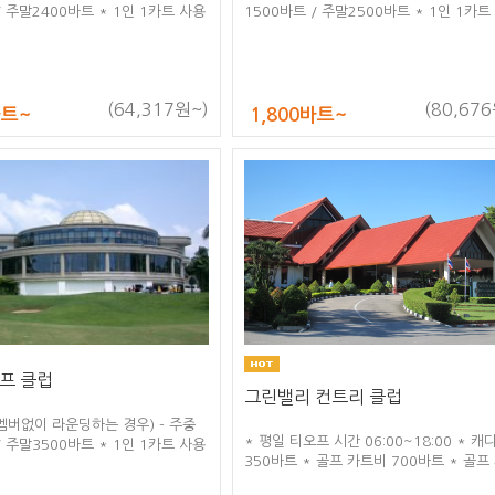
/ 주말2400바트 * 1인 1카트 사용
1500바트 / 주말2500바트 * 1인 1카트
(64,317원~)
(80,676
바트~
1,800바트~
프 클럽
그린밸리 컨트리 클럽
r (멤버없이 라운딩하는 경우) - 주중
* 평일 티오프 시간 06:00~18:00 * 캐
/ 주말3500바트 * 1인 1카트 사용
350바트 * 골프 카트비 700바트 * 골프
900바트 / 골프화 300바트 / 골프우산 2