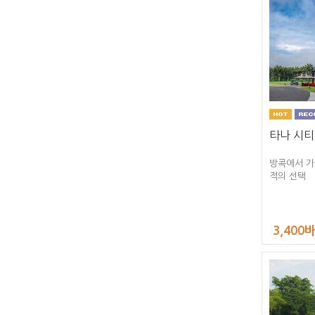
타나 시티
방콕에서 가
적의 선택
3,400