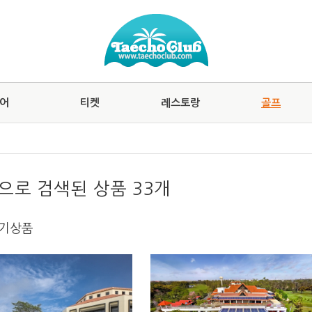
어
티켓
레스토랑
골프
으로 검색된 상품 33개
인기상품