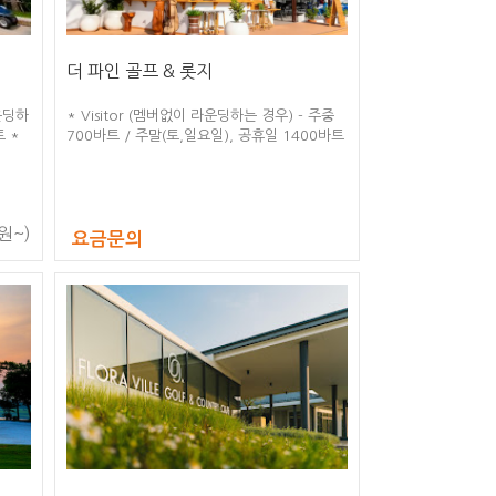
더 파인 골프 & 롯지
라운딩하
* Visitor (멤버없이 라운딩하는 경우) - 주중
트 *
700바트 / 주말(토,일요일), 공휴일 1400바트
* 골프클럽 렌탈비 600바트 * 골프화 렌탈비
100바트 * 골프우산 렌탈비 100바트 * 2인 1
카트 사용
원~)
요금문의