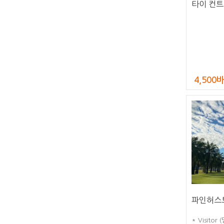
타이 컨트
4,500
파인허스트
* Visito