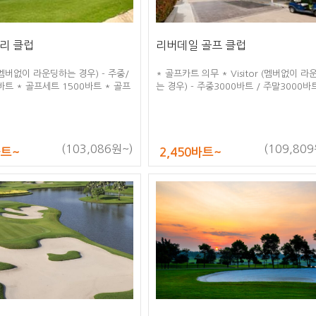
리 클럽
리버데일 골프 클럽
r (멤버없이 라운딩하는 경우) - 주중/
* 골프카트 의무 * Visitor (멤버없이 
바트 * 골프세트 1500바트 * 골프
는 경우) - 주중3000바트 / 주말3000바
 * 골프우산 100바트 * 서비스 요
1인 1카트 사용
함 * 9홀 1인1카트
(103,086원~)
(109,809
바트~
2,450바트~