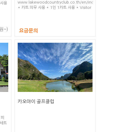
www.lakewoodcountryclub.co.th/en/index.php
 사용
* 카트 의무 사용 * 1인 1카트 사용 * Visitor
(멤버없이 라운딩하는 경우) - 주중2300바트 /
주말3300바트
원~)
요금문의
카오야이 골프클럽
디피
 세트
00바