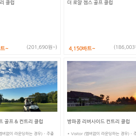
리 클럽
더 로얄 젬스 골프 클럽
(201,690원~)
(186,003
바트~
4,150바트~
 골프 & 컨트리 클럽
방파콩 리버사이드 컨트리 클럽
r (멤버없이 라운딩하는 경우) - 주중
* Visitor (멤버없이 라운딩하는 경우) - 