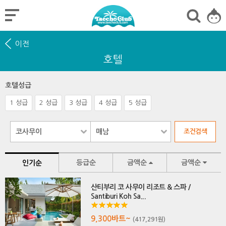
이전
호텔
호텔성급
1 성급
2 성급
3 성급
4 성급
5 성급
등급순
금액순
금액순
인기순
산티부리 코 사무이 리조트 & 스파 /
Santiburi Koh Sa...
9,300바트~
(417,291원)