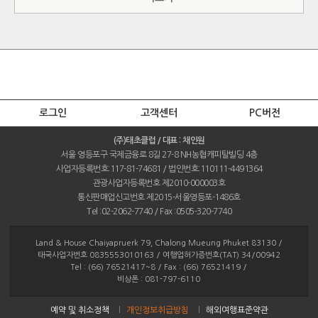
로그인
고객센터
PC버전
(주)태초클럽 / 대표 : 채인원
서울 영등포구 국제금융로 8길 27-8 NH농협캐피탈빌딩 4층
사업자등록번호:117-81-74681 / 법인번호:110111-4491364
관광사업자등록번호 제2010-000003호
통신판매업신고번호 제2015-서울영등포-1486호
Tel :02-2062-7740 / Fax :0505-320-7740
Land & House Chaiyapruerk 79, Chalong Mueung Phuket 83130 /
태국사업자번호 0835553010163 / 여행업허가증번호(TAT) 34/00942
Tel : (66) 76521417~8 / Fax : (66) 76521419 /
비상폰 : 081-797-6110
예약 및 취소정책
개인정보취급방침
해외여행표준약관