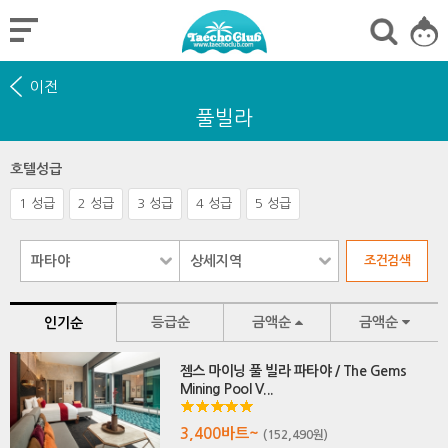
이전
풀빌라
호텔성급
1 성급
2 성급
3 성급
4 성급
5 성급
등급순
금액순
금액순
인기순
젬스 마이닝 풀 빌라 파타야 / The Gems
Mining Pool V...
3,400바트~
(152,490원)