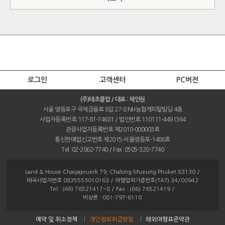
로그인
고객센터
PC버전
(주)태초클럽 / 대표 : 채인원
서울 영등포구 국제금융로 8길 27-8 NH농협캐피탈빌딩 4층
사업자등록번호:117-81-74681 / 법인번호:110111-4491364
관광사업자등록번호 제2010-000003호
통신판매업신고번호 제2015-서울영등포-1486호
Tel :02-2062-7740 / Fax :0505-320-7740
Land & House Chaiyapruerk 79, Chalong Mueung Phuket 83130 /
태국사업자번호 0835553010163 / 여행업허가증번호(TAT) 34/00942
Tel : (66) 76521417~8 / Fax : (66) 76521419 /
비상폰 : 081-797-6110
예약 및 취소정책
개인정보취급방침
해외여행표준약관