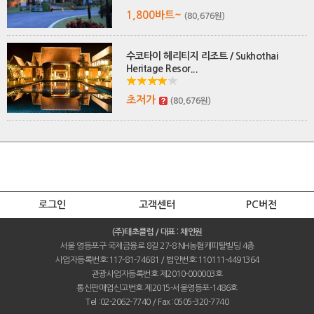
1,800바트~
(80,676원)
수코타이 헤리티지 리조트 / Sukhothai
Heritage Resor...
초저가
(80,676원)
로그인
고객센터
PC버전
(주)태초클럽 / 대표 : 채인원
서울 영등포구 국제금융로 8길 27-8 NH농협캐피탈빌딩 4층
사업자등록번호:117-81-74681 / 법인번호:110111-4491364
관광사업자등록번호 제2010-000003호
통신판매업신고번호 제2015-서울영등포-1486호
Tel :02-2062-7740 / Fax :0505-320-7740