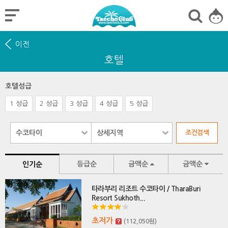
이전
호텔
호텔성급
1 성급
2 성급
3 성급
4 성급
5 성급
등급순
금액순
금액순
인기순
타라부리 리조트 수코타이 / TharaBuri
Resort Sukhoth...
초저가
(112,050원)